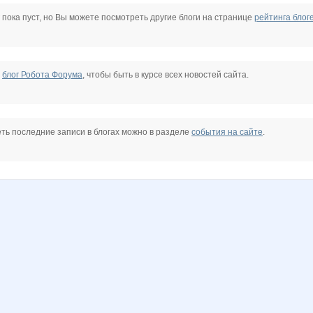
safanuko1
shoe_cosmetics
sindikro
violetta1
горошина
крем
 пока пуст, но Вы можете посмотреть другие блоги на странице
рейтинга блог
ЛавИз
ЛенаСветлая
Мышшь
Под@рочек
РемонтЭндОтделка
Саровчанка
е
блог Робота Форума
, чтобы быть в курсе всех новостей сайта.
ть последние записи в блогах можно в разделе
события на сайте
.