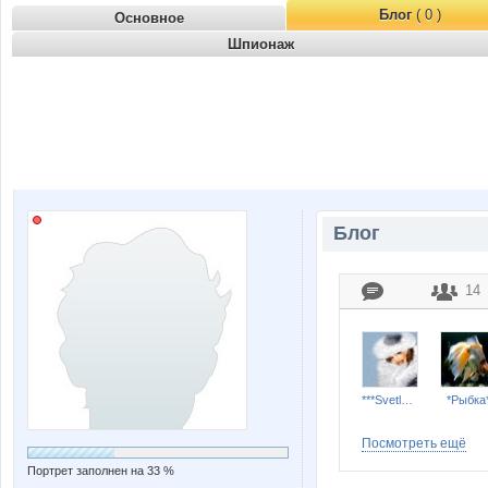
Блог
( 0 )
Основное
Шпионаж
Блог
14
***Svetlana***
*Рыбка
Посмотреть ещё
Портрет заполнен на 33 %