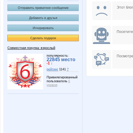
nelchik
policy
Этот блог
Отправить приватное сообщение
Добавить в друзья
Игнорировать
Фильтры для воды
Гения
Посетит
Сделать подарок
Совместная покупка: взрослый
популярность:
Посмотре
22845 место
-1 ↓
рейтинг
1141
?
Привилегированный
пользователь
6
уровня