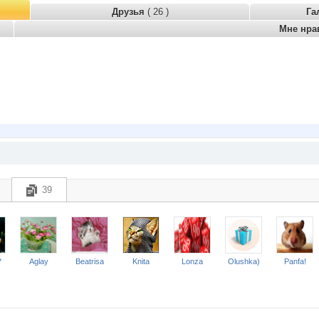
Друзья
( 26 )
Га
Мне нра
39
*
Aglay
Beatrisa
Knita
Lonza
Olushka)
Panfa!