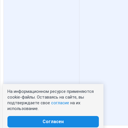
На информационном ресурсе применяются
Статистика портрета:
cookie-файлы. Оставаясь на сайте, вы
подтверждаете свое
согласие
на их
сейчас просматривают портрет - 0
использование.
зарегистрированные пользователи
посетившие портрет за 7 дней - 0
Согласен