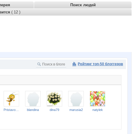
лерея
Поиск людей
вится
( 12 )
Рейтинг топ-50 блоггеров
Pristavochka
blandina
dina79
marusia2
natylek