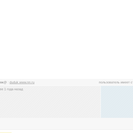
юк@
:
duduk.www.nn.ru
пользователь имеет 
е 1 года назад