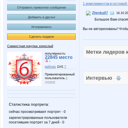
1 комплиментов в гостевой 
Отправить приватное сообщение
Zhenka87
16.10.2
Добавить в друзья
Большое Вам спасиб
Игнорировать
Вы не авторизованы! Чтоб
Сделать подарок
Совместная покупка: взрослый
Метки лидеров
популярность:
22845 место
-1 ↓
рейтинг
1141
?
Привилегированный
Интервью
пользователь
6
уровня
Статистика портрета:
сейчас просматривают портрет - 0
зарегистрированные пользователи
посетившие портрет за 7 дней - 0